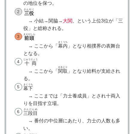
の地位を保つ。
さんやく
三役
→ 小結→関脇→
大関
、という上位3位が「三
役」と総称される。
まえがしら
前頭
まくうち
→ ここから「
幕内
」
となり相撲界の表舞台
となる。
じゅうりょう
十両
せきとり
→ ここから「
関取
」となり給料が支給され
る。
まくうち
幕下
→ ここまでは「力士養成員」とされ十両入
りを目指す立場。
さんだんめ
三段目
→ 番付の中位層にあたり、力士の人数も多
い。