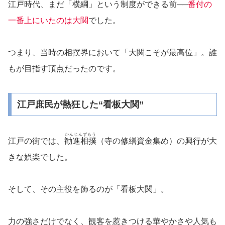
江戸時代、まだ「横綱」という制度ができる前──
番付の
一番上にいたのは大関
でした。
つまり、当時の相撲界において「大関こそが最高位」。誰
もが目指す頂点だったのです。
江戸庶民が熱狂した“看板大関”
かんじんずもう
江戸の街では、
勧進相撲
（寺の修繕資金集め）の興行が大
きな娯楽でした。
そして、その主役を飾るのが「看板大関」。
力の強さだけでなく、観客を惹きつける華やかさや人気も