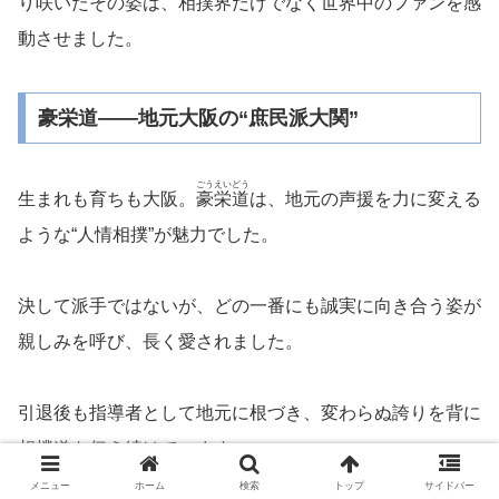
り咲いたその姿は、相撲界だけでなく世界中のファンを感
動させました。
豪栄道――地元大阪の“庶民派大関”
ごうえいどう
生まれも育ちも大阪。
豪栄道
は、地元の声援を力に変える
ような“人情相撲”が魅力でした。
決して派手ではないが、どの一番にも誠実に向き合う姿が
親しみを呼び、長く愛されました。
引退後も指導者として地元に根づき、変わらぬ誇りを背に
相撲道を伝え続けています。
メニュー
ホーム
検索
トップ
サイドバー