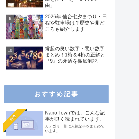
由」
2026年 仙台七夕まつり・日
程や駐車場は？歴史や見ど
ころも紹介します
縁起の良い数字・悪い数字
まとめ！1桁＆4桁の正解と
『9』の矛盾を徹底解説
おすすめ記事
Nano Townでは、こんな記
注目
事が良く読まれています。
カテゴリー別に人気記事をまとめて
います。