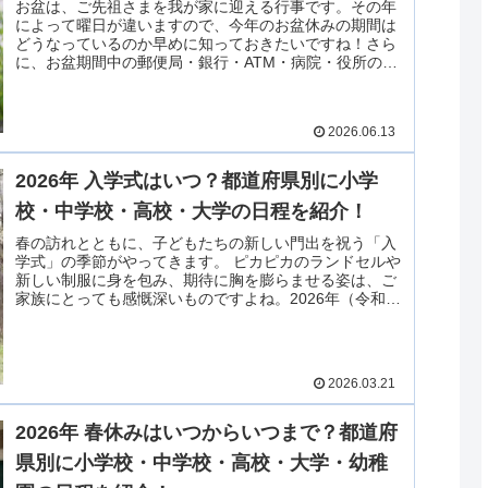
お盆は、ご先祖さまを我が家に迎える行事です。その年
によって曜日が違いますので、今年のお盆休みの期間は
どうなっているのか早めに知っておきたいですね！さら
に、お盆期間中の郵便局・銀行・ATM・病院・役所の営
業時間などもご紹介したいと思います。
2026.06.13
2026年 入学式はいつ？都道府県別に小学
校・中学校・高校・大学の日程を紹介！
春の訪れとともに、子どもたちの新しい門出を祝う「入
学式」の季節がやってきます。 ピカピカのランドセルや
新しい制服に身を包み、期待に胸を膨らませる姿は、ご
家族にとっても感慨深いものですよね。2026年（令和8
年度）の入学式はいつ行われるのでしょうか？ 都道府県
別に、小学校・中学校・高校・大学などの日程を調査し
ましたので、ご紹介します！
2026.03.21
2026年 春休みはいつからいつまで？都道府
県別に小学校・中学校・高校・大学・幼稚