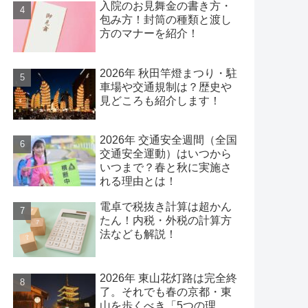
入院のお見舞金の書き方・
包み方！封筒の種類と渡し
方のマナーを紹介！
2026年 秋田竿燈まつり・駐
車場や交通規制は？歴史や
見どころも紹介します！
2026年 交通安全週間（全国
交通安全運動）はいつから
いつまで？春と秋に実施さ
れる理由とは！
電卓で税抜き計算は超かん
たん！内税・外税の計算方
法なども解説！
2026年 東山花灯路は完全終
了。それでも春の京都・東
山を歩くべき「5つの理