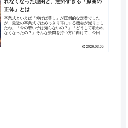
れなくなった理由と、意外すぎる「原曲の
正体」とは
卒業式といえば「仰げば尊し」が圧倒的な定番でした
が、最近の卒業式ではめっきり耳にする機会が減りまし
たね。「今の若い子は知らないの？」「どうして歌われ
なくなったの？」そんな疑問を持つ方に向けて、今回は
「仰げば尊し」が衰退した理由と、2011年に判明した驚
きの新事実について解説していきます！
2026.03.05