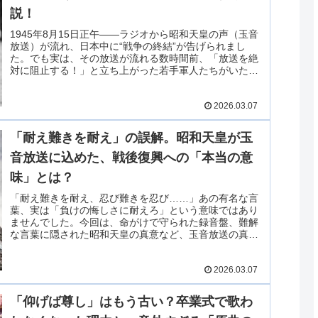
説！
1945年8月15日正午――ラジオから昭和天皇の声（玉音
放送）が流れ、日本中に“戦争の終結”が告げられまし
た。でも実は、その放送が流れる数時間前、「放送を絶
対に阻止する！」と立ち上がった若手軍人たちがいたこ
とを知っていますか？今回は、皇居を舞台に繰り広げら
れたクーデター未遂事件、「宮城事件（きゅうじょうじ
2026.03.07
けん）」の全貌を、わかりやすく解説します！
「耐え難きを耐え」の誤解。昭和天皇が玉
音放送に込めた、戦後復興への「本当の意
味」とは？
「耐え難きを耐え、忍び難きを忍び……」あの有名な言
葉、実は「負けの悔しさに耐えろ」という意味ではあり
ませんでした。今回は、命がけで守られた録音盤、難解
な言葉に隠された昭和天皇の真意など、玉音放送の真実
をわかりやすく解説します！
2026.03.07
「仰げば尊し」はもう古い？卒業式で歌わ