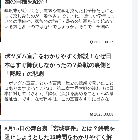
園の日程を紹介！
年度末が近づくと、進級や進学を控えたお子様たちにと
って楽しみなのが「春休み」ですよね。 新しい学年に向
けての準備や、家族での旅行・帰省の計画を立て始めて
いる方も多いのではないでしょうか。そこで、全国の主
要都市（県庁所在地等）を中心に、公立小学校・中学
校・高校・大学の春休み期間を調査しました！
2026.03.17
ポツダム宣言をわかりやすく解説！なぜ日
本はすぐ降伏しなかったの？終戦の裏側と
「黙殺」の悲劇
「ポツダム宣言」という言葉、歴史の授業で聞いたこと
はありますよね？これは、第二次世界大戦の終わりに日
本に対して出された「降伏（負けを認めること）への最
後通告」です。なぜ日本は、この宣言をすぐに出さなか
ったのか？ そして、最後に何が決断の決め手となったの
か？ 鈴木貫太郎首相の葛藤や、昭和天皇の決断まで、日
2026.03.08
本の運命が変わった瞬間を、わかりやすく解説します！
8月15日の舞台裏「宮城事件」とは？終戦を
阻止しようとした12時間をわかりやすく解