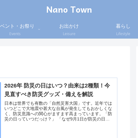
Nano Town
ベント・お祭り
お出かけ
暮らし
Events
Leisure
Lifestyle
2026年 防災の日はいつ？由来は2種類！今
見直すべき防災グッズ・備えを解説
日本は世界でも有数の「自然災害大国」です。近年では
いつどこで大地震や甚大な台風が発生してもおかしくな
く、防災意識への関心がますます高まっています。「防
災の日っていつだっけ？」 「なぜ9月1日が防災の日に
なったの？」この記事では、2026年の防災の日・防災週
間の日程や詳しい由来をはじめ、いざという時のための
備えや防災グッズの点検ポイントを分かりやすく解説し