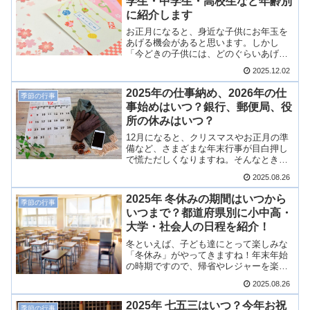
学生・中学生・高校生など年齢別
学校・高校・大学にわけて調査しました
に紹介します
ので、ご紹介します！
お正月になると、身近な子供にお年玉を
あげる機会があると思います。しかし
「今どきの子供には、どのぐらいあげて
いいのか分からない」と思う方もいるの
2025.12.02
ではないでしょうか？2024年、2025年の
大手銀行などの調べによるデータを集計
2025年の仕事納め、2026年の仕
季節の行事
し、最新のお年玉の平均相場を調べまし
事始めはいつ？銀行、郵便局、役
た。
所の休みはいつ？
12月になると、クリスマスやお正月の準
備など、さまざまな年末行事が目白押し
で慌ただしくなりますね。そんなときに
訪れる「仕事納め」と、年明けの「仕事
2025.08.26
始め」ですが、その年によって日にちが
違う場合があるので、早めに知っておき
2025年 冬休みの期間はいつから
季節の行事
たいですね。今回は、2025年の仕事納
いつまで？都道府県別に小中高・
め、2026年の仕事始めの日程についてご
大学・社会人の日程を紹介！
紹介します。
冬といえば、子ども達にとって楽しみな
「冬休み」がやってきますね！年末年始
の時期ですので、帰省やレジャーを楽し
みにしている方も多いと思います。2025
2025.08.26
年から2026年にかけての冬休みはいつな
のでしょう？都道府県別に、小学校・中
2025年 七五三はいつ？今年お祝
季節の行事