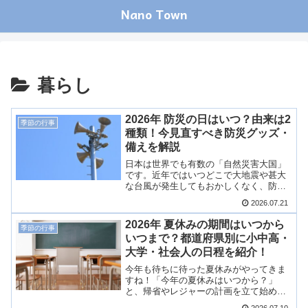
Nano Town
暮らし
2026年 防災の日はいつ？由来は2
季節の行事
種類！今見直すべき防災グッズ・
備えを解説
日本は世界でも有数の「自然災害大国」
です。近年ではいつどこで大地震や甚大
な台風が発生してもおかしくなく、防災
意識への関心がますます高まっていま
2026.07.21
す。「防災の日っていつだっけ？」 「な
ぜ9月1日が防災の日になったの？」この
2026年 夏休みの期間はいつから
季節の行事
記事では、2026年の防災の日・防災週間
いつまで？都道府県別に小中高・
の日程や詳しい由来をはじめ、いざとい
大学・社会人の日程を紹介！
う時のための備えや防災グッズの点検ポ
イントを分かりやすく解説します！
今年も待ちに待った夏休みがやってきま
すね！「今年の夏休みはいつから？」
と、帰省やレジャーの計画を立て始めて
いる方も多いのではないでしょうか。