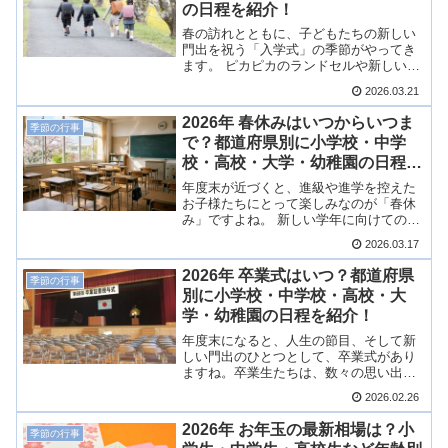
の日程を紹介！
春の訪れとともに、子どもたちの新しい
門出を祝う「入学式」の季節がやってき
ます。 ピカピカのランドセルや新しい制
服に身を包み、期待に胸を膨らませる姿
2026.03.21
は、ご家族にとっても感慨深いものです
よね。2026年（令和8年度）の入学式は
2026年 春休みはいつからいつま
季節の行事
いつ行われるのでしょうか？ 都道府県別
で？都道府県別に小学校・中学
に、小学校・中学校・高校・大学などの
校・高校・大学・幼稚園の日程を
日程を調査しましたので、ご紹介しま
す！
紹介！
年度末が近づくと、進級や進学を控えた
お子様たちにとって楽しみなのが「春休
み」ですよね。 新しい学年に向けての準
備や、家族での旅行・帰省の計画を立て
2026.03.17
始めている方も多いのではないでしょう
か。そこで、全国の主要都市（県庁所在
2026年 卒業式はいつ？都道府県
季節の行事
地等）を中心に、公立小学校・中学校・
別に小学校・中学校・高校・大
高校・大学の春休み期間を調査しまし
学・幼稚園の日程を紹介！
た！
年度末になると、人生の節目、そして新
しい門出のひとつとして、卒業式があり
ますね。卒業生たちは、数々の思い出が
詰まった学びやに別れを惜しみながら、
2026.02.26
新たな一歩を踏み出すことと思います。
2026年（令和7年度）の卒業式はいつな
2026年 お年玉の最新相場は？小
季節の行事
のでしょう？都道府県別に、小学校・中