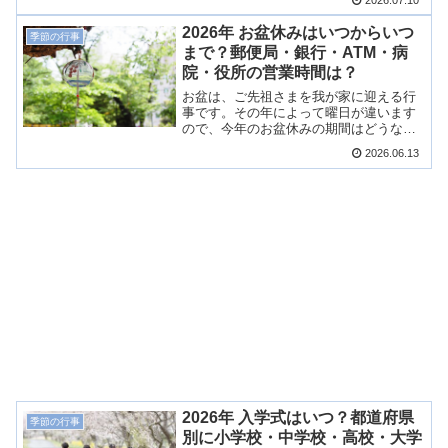
2026.07.10
2026年（令和8年）の都道府県別に、小
学校・中学校・高校・大学・社会人にわ
2026年 お盆休みはいつからいつ
季節の行事
けて調査しましたので、ご紹介します！
まで？郵便局・銀行・ATM・病
院・役所の営業時間は？
お盆は、ご先祖さまを我が家に迎える行
事です。その年によって曜日が違います
ので、今年のお盆休みの期間はどうなっ
ているのか早めに知っておきたいです
2026.06.13
ね！さらに、お盆期間中の郵便局・銀
行・ATM・病院・役所の営業時間なども
ご紹介したいと思います。
2026年 入学式はいつ？都道府県
季節の行事
別に小学校・中学校・高校・大学