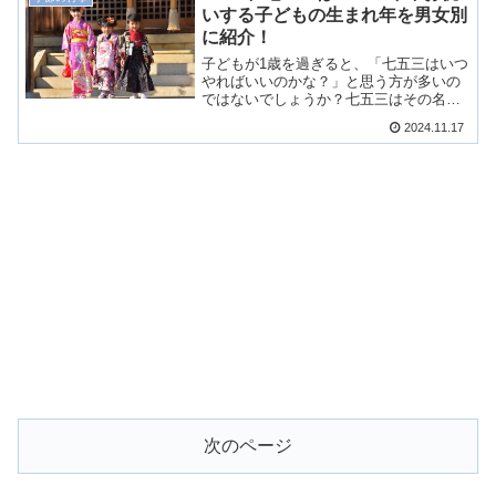
学校・高校・大学・社会人にわけて調査
いする子どもの生まれ年を男女別
しましたので、ご紹介します！
に紹介！
子どもが1歳を過ぎると、「七五三はいつ
やればいいのかな？」と思う方が多いの
ではないでしょうか？七五三はその名の
通り「7歳・5歳・3歳」にお祝いするもの
2024.11.17
ですが、男の子と女の子とではお祝いす
る年齢が違います。そこで今回は、2025
年の七五三をお祝いする子どもの「生ま
れ年」をご紹介いたします！
次のページ