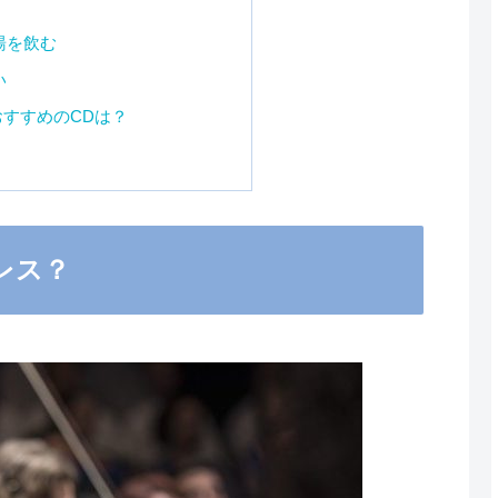
湯を飲む
い
すすめのCDは？
レス？