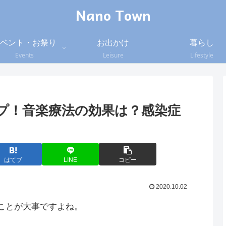
Nano Town
ベント・お祭り
お出かけ
暮らし
Events
Leisure
Lifestyle
プ！音楽療法の効果は？感染症
はてブ
LINE
コピー
2020.10.02
ことが大事ですよね。