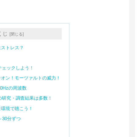
くじ
はストレス？
チェックしよう！
チオン！モーツァルトの威力！
0Hzの周波数
の研究・調査結果は多数！
な環境で聴こう！
～30分ずつ