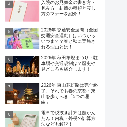
入院のお見舞金の書き方・
包み方！封筒の種類と渡し
方のマナーを紹介！
2026年 交通安全週間（全国
交通安全運動）はいつから
いつまで？春と秋に実施さ
れる理由とは！
2026年 秋田竿燈まつり・駐
車場や交通規制は？歴史や
見どころも紹介します！
2026年 東山花灯路は完全終
了。それでも春の京都・東
山を歩くべき「5つの理
由」
電卓で税抜き計算は超かん
たん！内税・外税の計算方
法なども解説！