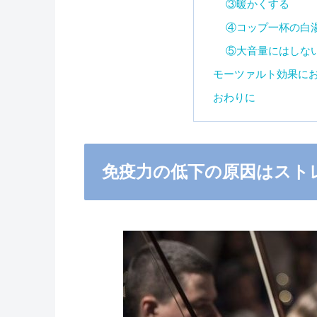
③暖かくする
④コップ一杯の白
⑤大音量にはしな
モーツァルト効果にお
おわりに
免疫力の低下の原因はスト