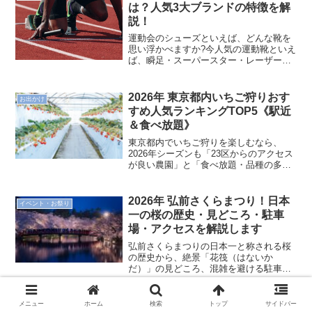
ように古来から食べられて...
は？人気3大ブランドの特徴を解
説！
運動会のシューズといえば、どんな靴を
思い浮かべますか?今人気の運動靴といえ
ば、瞬足・スーパースター・レーザービ
ームなどが挙げられますね。いずれも信
頼のスポーツブランドで「速く走れる」
に特化した作りになっています。今回
2026年 東京都内いちご狩りおす
お出かけ
は、人気の3大ブランドシ...
すめ人気ランキングTOP5《駅近
＆食べ放題》
東京都内でいちご狩りを楽しむなら、
2026年シーズンも「23区からのアクセス
が良い農園」と「食べ放題・品種の多
さ」で選ぶのがおすすめです。今すぐ予
約して、ファミリーやカップルで甘い完
熟いちごを満喫してくださいね！
2026年 弘前さくらまつり！日本
イベント・お祭り
一の桜の歴史・見どころ・駐車
場・アクセスを解説します
弘前さくらまつりの日本一と称される桜
の歴史から、絶景「花筏（はないか
だ）」の見どころ、混雑を避ける駐車
場・アクセス情報まで解説！お得な入園
特典など、旅行前に必ずチェックしたい
攻略情報を網羅します。
2026年 人間将棋・天童市の日程
メニュー
ホーム
検索
トップ
サイドバー
イベント・お祭り