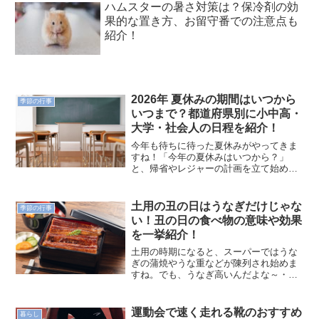
ハムスターの暑さ対策は？保冷剤の効
果的な置き方、お留守番での注意点も
紹介！
2026年 夏休みの期間はいつから
季節の行事
いつまで？都道府県別に小中高・
大学・社会人の日程を紹介！
今年も待ちに待った夏休みがやってきま
すね！「今年の夏休みはいつから？」
と、帰省やレジャーの計画を立て始めて
いる方も多いのではないでしょうか。
2026年（令和8年）の都道府県別に、小
学校・中学校・高校・大学・社会人にわ
土用の丑の日はうなぎだけじゃな
季節の行事
けて調査しましたので、ご...
い！丑の日の食べ物の意味や効果
を一挙紹介！
土用の時期になると、スーパーではうな
ぎの蒲焼やうな重などが陳列され始めま
すね。でも、うなぎ高いんだよな～・・
と思う気持ち、わかりますよ！でもご安
心ください。うなぎ以外にも、土用の丑
の日の食べ物があります。うなぎと同じ
運動会で速く走れる靴のおすすめ
暮らし