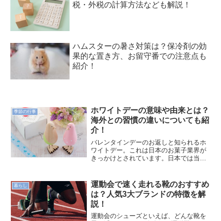
税・外税の計算方法なども解説！
ハムスターの暑さ対策は？保冷剤の効
果的な置き方、お留守番での注意点も
紹介！
ホワイトデーの意味や由来とは？
季節の行事
海外との習慣の違いについても紹
介！
バレンタインデーのお返しと知られるホ
ワイトデー。これは日本のお菓子業界が
きっかけとされています。日本では当た
り前のイベントとなっているホワイトデ
ーですが、海外ではどのようにして過ご
しているのでしょうか？ここでは日本の
運動会で速く走れる靴のおすすめ
暮らし
ホワイトデーの由来や歴史...
は？人気3大ブランドの特徴を解
説！
運動会のシューズといえば、どんな靴を