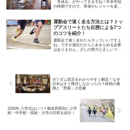
「冬休み」がやってきますね！年末年始
の時期ですので、帰省やレジャーを楽し
みにしている方も多いと思います。2025
年から2026年にかけての冬休みはいつな
のでしょう？都道府県別に、小学校・中
運動会で速く走る方法とは？トッ
暮らし
学校・高校・大学...
プアスリートたち伝授による7つ
のコツを紹介！
運動会で速く走れたらカッコいいですよ
ね。ですが遺伝だからとあきらめる必要
はありません。少しの努力と正しいフォ
ームが習得できれば、誰でも1等賞を獲得
することが可能です。今回は、運動会の
徒競走（50m・100m走）を速く走る方法
を、トレーニング...
ポツダム宣言をわかりやすく解説！なぜ
日本はすぐ降伏しなかったの？終戦の裏
側と「黙殺」の悲劇
2026年 入学式はいつ？都道府県別に小学
校・中学校・高校・大学の日程を紹介！