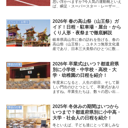
思い浮かべますか?今人気の運動靴といえ
ば、瞬足・スーパースター・レーザービ
ームなどが挙げられますね。いずれも信
頼のスポーツブランドで「速く走れる」
に特化した作りになっています。今回
2026年 春の高山祭（山王祭）ガ
イベント・お祭り
は、人気の3大ブランドシ...
イド！日程・駐車場・屋台・から
くり人形・夜祭まで徹底解説
岐阜県高山市に春の訪れを告げる、春の
高山祭（山王祭）。ユネスコ無形文化遺
産であり、日本三大美祭のひとつに数え
られる飛騨高山最大の祭典です。今年は
桜の満開と重なる平日開催となり、例年
以上の混雑が予想されます。「見逃せな
2026年 卒業式はいつ？都道府県
季節の行事
い時間は？」「結局、駐車...
別に小学校・中学校・高校・大
学・幼稚園の日程を紹介！
年度末になると、人生の節目、そして新
しい門出のひとつとして、卒業式があり
ますね。卒業生たちは、数々の思い出が
詰まった学びやに別れを惜しみながら、
新たな一歩を踏み出すことと思います。
2026年（令和7年度）の卒業式はいつな
2025年 冬休みの期間はいつから
季節の行事
のでしょう？都道府県...
いつまで？都道府県別に小中高・
大学・社会人の日程を紹介！
冬といえば、子ども達にとって楽しみな