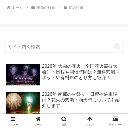
ホーム
季節の行事
春の行事
2026年 大曲の花火（全国花火競技大
会）・日程や開催時間は？無料穴場ス
ポットや有料席のとり方も紹介！
2026年 南部の火祭り・日程や駐車場
は？花火の穴場・雨天時についても紹
介します
メニュー
ホーム
検索
トップ
サイドバー
2026年 秋田竿燈まつり・駐車場や交