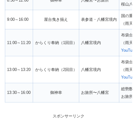
8:30～12:00
御神幸
八幡宮〜お旅所
桜山八
国の重要
9:00～16:00
屋台曳き揃え
表参道・八幡宮境内
（雨天
布袋台
11:00～11:20
からくり奉納（1回目）
八幡宮境内
（雨天
YouTube
布袋台
13:00～13:20
からくり奉納（2回目）
八幡宮境内
（雨天
YouTube
総勢数
13:30～16:00
御神幸
お旅所〜八幡宮
お旅所
スポンサーリンク