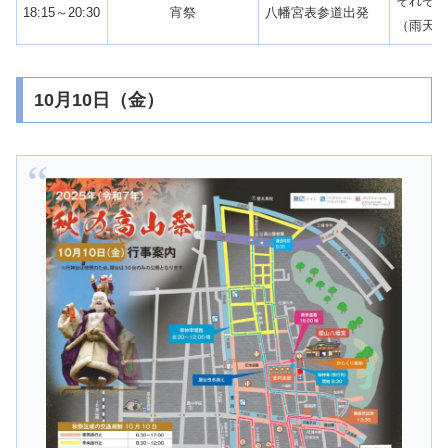
それぞれ
18:15～20:30
宵祭
八幡宮表参道出発
（雨天
10月10日（金）