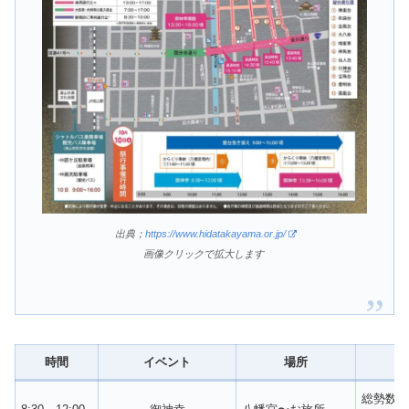
出典；
https://www.hidatakayama.or.jp/
画像クリックで拡大します
時間
イベント
場所
総勢数