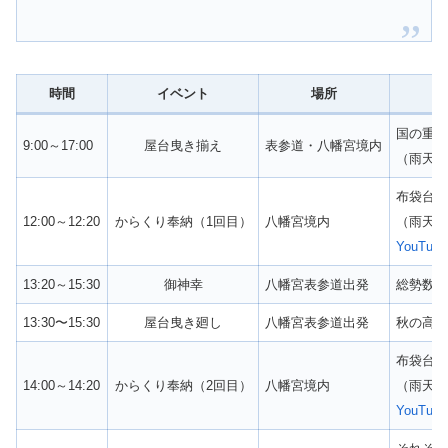
時間
イベント
場所
国の重要
9:00～17:00
屋台曳き揃え
表参道・八幡宮境内
（雨天
布袋台
12:00～12:20
からくり奉納（1回目）
八幡宮境内
（雨天
YouTube
13:20～15:30
御神幸
八幡宮表参道出発
総勢数
13:30〜15:30
屋台曳き廻し
八幡宮表参道出発
秋の高山
布袋台
14:00～14:20
からくり奉納（2回目）
八幡宮境内
（雨天
YouTube