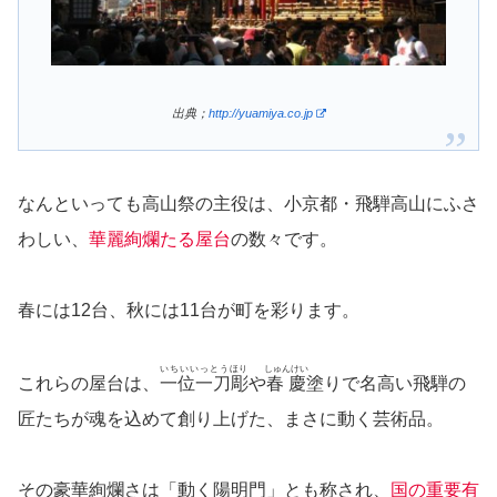
出典；
http://yuamiya.co.jp
なんといっても高山祭の主役は、小京都・飛騨高山にふさ
わしい、
華麗絢爛たる屋台
の数々です。
春には12台、秋には11台が町を彩ります。
いちいいっとうほり
しゅんけい
これらの屋台は、
一位一刀彫
や
春慶
塗りで名高い飛騨の
匠たちが魂を込めて創り上げた、まさに動く芸術品。
その豪華絢爛さは「動く陽明門」とも称され、
国の重要有