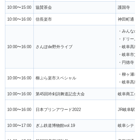
10:00〜15:00
協賛茶会
護国寺
10:00〜16:00
信長楽市
神田町通り
・みんなの
・ドリーム
10:00〜16:00
さんぽde野外ライブ
・岐阜髙島
・岐阜市文
・円徳寺
・柳ヶ瀬本
10:00〜16:00
柳ぶら楽市スペシャル
・岐阜髙島
10:00〜16:00
第45回吟剣詩舞道記念大会
岐阜商工会
10:00〜16:00
日本プリンアワード2022
JR岐阜駅
10:00〜17:00
ぎふ鉄道博物館vol.19
岐阜シティ