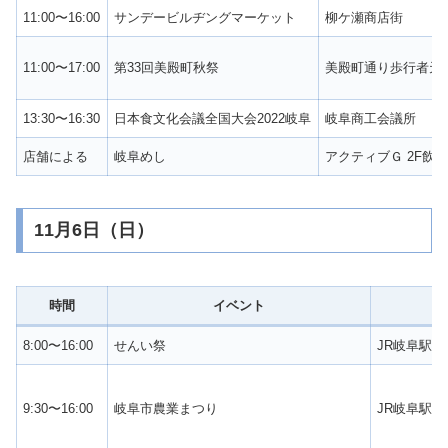
11:00〜16:00
サンデービルヂングマーケット
柳ケ瀬商店街
11:00〜17:00
第33回美殿町秋祭
美殿町通り歩行者天
13:30〜16:30
日本食文化会議全国大会2022岐阜
岐阜商工会議所
店舗による
岐阜めし
アクティブＧ 2F飲
11月6日（日）
時間
イベント
8:00〜16:00
せんい祭
JR岐阜駅
9:30〜16:00
岐阜市農業まつり
JR岐阜駅