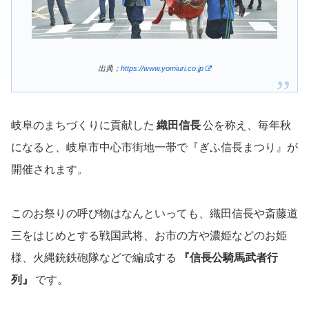
出典；
https://www.yomiuri.co.jp
岐阜のまちづくりに貢献した
織田信長
公を称え、毎年秋
になると、岐阜市中心市街地一帯で『ぎふ信長まつり』が
開催されます。
このお祭りの呼び物はなんといっても、織田信長や斎藤道
三をはじめとする戦国武将、お市の方や濃姫などのお姫
様、火縄銃鉄砲隊などで編成する
『信長公騎馬武者行
列』
です。