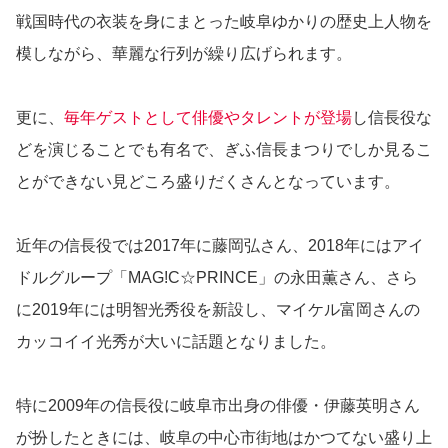
戦国時代の衣装を身にまとった岐阜ゆかりの歴史上人物を
模しながら、華麗な行列が繰り広げられます。
更に、
毎年ゲストとして俳優やタレントが登場
し信長役な
どを演じることでも有名で、ぎふ信長まつりでしか見るこ
とができない見どころ盛りだくさんとなっています。
近年の信長役では2017年に藤岡弘さん、2018年にはアイ
ドルグループ「MAG!C☆PRINCE」の永田薫さん、さら
に2019年には明智光秀役を新設し、マイケル富岡さんの
カッコイイ光秀が大いに話題となりました。
特に2009年の信長役に岐阜市出身の俳優・伊藤英明さん
が扮したときには、岐阜の中心市街地はかつてない盛り上