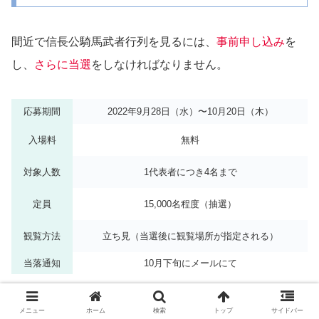
間近で信長公騎馬武者行列を見るには、
事前申し込み
を
し、
さらに当選
をしなければなりません。
応募期間
2022年9月28日（水）〜10月20日（木）
入場料
無料
対象人数
1代表者につき4名まで
定員
15,000名程度（抽選）
観覧方法
立ち見（当選後に観覧場所が指定される）
当落通知
10月下旬にメールにて
応募方法は、
ネットでの申込みのみ
となっています。電話
メニュー
ホーム
検索
トップ
サイドバー