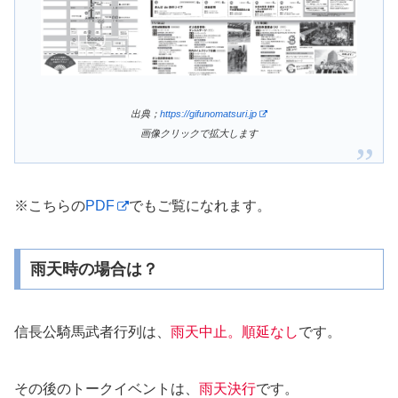
出典；
https://gifunomatsuri.jp
画像クリックで拡大します
※こちらの
PDF
でもご覧になれます。
雨天時の場合は？
信長公騎馬武者行列は、
雨天中止。順延なし
です。
その後のトークイベントは、
雨天決行
です。