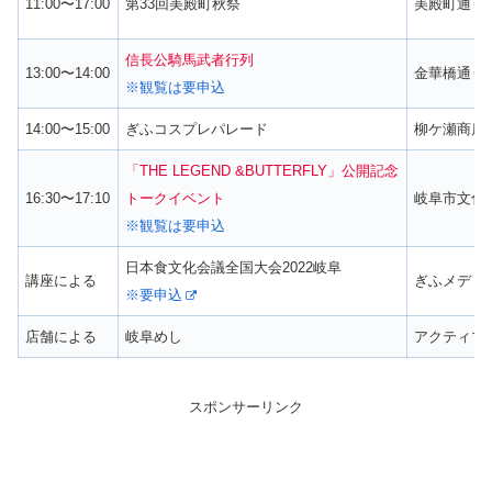
11:00〜17:00
第33回美殿町秋祭
美殿町通り
信長公騎馬武者行列
13:00〜14:00
金華橋通り
※観覧は要申込
14:00〜15:00
ぎふコスプレパレード
柳ケ瀬商店
「THE LEGEND &BUTTERFLY」公開記念
16:30〜17:10
トークイベント
岐阜市文化
※観覧は要申込
日本食文化会議全国大会2022岐阜
講座による
ぎふメディ
※要申込
店舗による
岐阜めし
アクティブＧ
スポンサーリンク