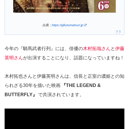
出典；
https://gifunomatsuri.jp
今年の『騎馬武者行列』には、俳優の
木村拓哉さん
と
伊藤
英明さん
が出演することになり、話題になっていますね！
木村拓也さんと伊藤英明さんは、信長と正室の濃姫との知
られざる30年を描いた映画
『THE LEGEND &
BUTTERFLY』
で共演されています。