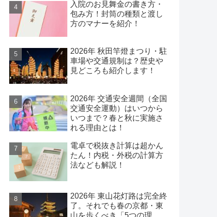
入院のお見舞金の書き方・
包み方！封筒の種類と渡し
方のマナーを紹介！
2026年 秋田竿燈まつり・駐
車場や交通規制は？歴史や
見どころも紹介します！
2026年 交通安全週間（全国
交通安全運動）はいつから
いつまで？春と秋に実施さ
れる理由とは！
電卓で税抜き計算は超かん
たん！内税・外税の計算方
法なども解説！
2026年 東山花灯路は完全終
了。それでも春の京都・東
山を歩くべき「5つの理