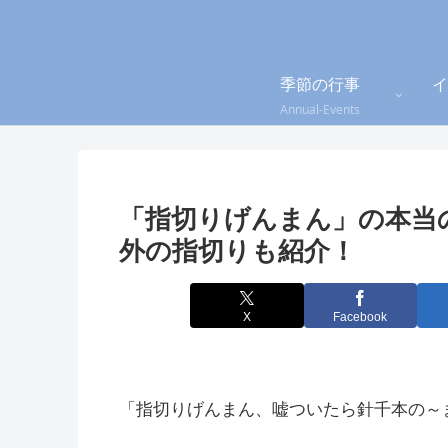
季節の行事
イ
Annual-Events
「指切りげんまん」の本当
外の指切りも紹介！
X
Facebook
「指切りげんまん、嘘ついたら針千本の～