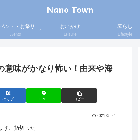
Nano Town
ベント・お祭り
お出かけ
暮らし
Events
Leisure
Lifestyle
の意味がかなり怖い！由来や海
はてブ
LINE
コピー
2021.05.21
ます、指切った」