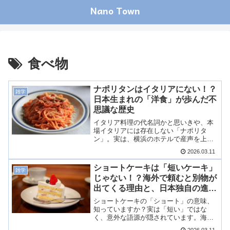
Nano Town
食べ物
ナポリタンはイタリアにない！？
雑学
日本生まれの「洋食」が歩んだ不
思議な歴史
イタリア料理の代名詞かと思いきや、本
場イタリアには存在しない「ナポリタ
ン」。実は、横浜のホテルで産声を上
げ、独自の進化を遂げた完全なる日本生
2026.03.11
まれの料理です。なぜイタリアの名前が
ついているのか、なぜパスタではなく
ショートケーキは「短いケーキ」
雑学
「スパゲッティ」と呼びたくなるのか。
じゃない！？海外で頼むと別物が
今回は、ナポリタンが日本の国民食にな
出てくる理由と、日本独自の進化
るまでの数奇な運命を紐解きます！
のナゾ
ショートケーキの「ショート」の意味、
知っていますか？実は「短い」ではな
く、意外な語源が隠されています。海外
のショートケーキとの違いや、日本で独