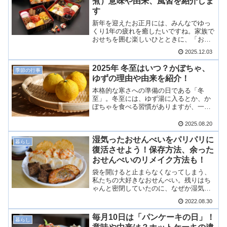
煮）意味や由来、風習を紹介しま
す
新年を迎えたお正月には、みんなでゆっ
くり1年の疲れを癒したいですね。家族で
おせちを囲む楽しいひとときに、「お正
月の食文化」の由来などの豆知識を披露
2025.12.03
して盛り上げてみませんか？今回は、お
正月料理について、家族みんなが笑顔に
2025年 冬至はいつ？かぼちゃ、
季節の行事
なるようなとっておきな小話をご紹介し
ゆずの理由や由来を紹介！
ます。
本格的な寒さへの準備の日である「冬
至」。冬至には、ゆず湯に入るとか、か
ぼちゃを食べる習慣がありますが、一体
なぜなのでしょうか？今回は、冬至の由
来や食べ物などの意味や、日の出、日の
2025.08.20
入りの時間などについてもご紹介しま
湿気ったおせんべいをパリパリに
す！
暮らし
復活させよう！保存方法、余った
おせんべいのリメイク方法も！
袋を開けると止まらなくなってしまう、
私たちの大好きなおせんべい。残りはち
ゃんと密閉していたのに、なぜか湿気っ
てしまっていて、残念な気持ちになるこ
2022.08.30
とってありますよね・・・。そこで今回
は、湿気ったおせんべいの復活方法か
毎月10日は「パンケーキの日」！
暮らし
ら、おすすめの保存方法、残ったおせん