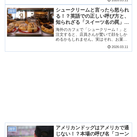
2026.03.11
自に進化した理由をわかりやすく解説し
ます！
シュークリームと言ったら怒られ
雑学
る！？英語での正しい呼び方と、
知られざる「スイーツ名の罠」を
解説！
海外のカフェで「シュークリーム！」と
注文すると、店員さんが驚いて顔をしか
めるかもしれません。実はそれ、お菓子
ではなく「ある意外なもの」を指すから
2026.03.11
です。本場での正しい呼び方や、名前の
意外すぎる語源のナゾを解説します！
アメリカンドッグはアメリカで通
雑学
じない！？本場の呼び名「コーン