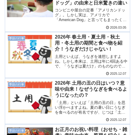
ドッグ」の由来と日米驚きの違い
コンビニや屋台の定番「アメリカンドッ
グ」。しかし実は、アメリカで
「American Dog」と言ってもまったく通
じないことをご存じでしょうか？本場で
2026.03.05
の正しい呼び方から、日本独自の進化を
遂げた意外な歴史まで、知っておきたい
2026年 春土用・夏土用・秋土
季節の行事
雑学を徹底解説します。これを読めば、
用・冬土用の期間と食べ物を紹
海外のスタンドで注文する時ももう迷い
介！うなぎだけじゃない！
ません！
土用といえば、うなぎを連想しますよ
ね。しかし本来は、土用は年に4回ある中
で、「うなぎは夏だけ」のものなので
す。では、夏以外の土用は、一体何を食
2025.12.07
べるのでしょう？そこで今回は、年に4回
ある土用とはいつなのか、何を食べる日
2026年 土用の丑の日はいつ？意
季節の行事
なのか、土用の食べ物について一挙にご
味や由来！なぜうなぎを食べるよ
紹介したいと思います！
うになったの？
「土用」といえば「土用の丑の日」を思
い浮かべますよね。夏の暑い日にうなぎ
を食べるのが有名ですが、じつは「土
用」は春夏秋冬で、年に4回あります。今
2025.12.07
回は、土用の丑の日の意味や由来、さら
にうなぎの意外なエピソードについても
お正月のお祝い料理（おせち・雑
季節の行事
ご紹介します！