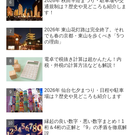
2026年 秋田竿燈まつり・駐車場や交
通規制は？歴史や見どころも紹介しま
す！
2026年 東山花灯路は完全終了。それ
でも春の京都・東山を歩くべき「5つ
の理由」
電卓で税抜き計算は超かんたん！内
税・外税の計算方法なども解説！
2026年 仙台七夕まつり・日程や駐車
場は？歴史や見どころも紹介します
縁起の良い数字・悪い数字まとめ！1
桁＆4桁の正解と『9』の矛盾を徹底解
説