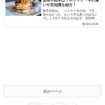
意味や由来は？ホットケーキの違
べいのアレンジ方法もご紹介します！
いや豆知識を紹介！
毎月10日は、「パンケーキの日」です。
知らなかった、という方も多いのはない
でしょうか？それもそのはず、2015年に
定められた比較的新しい記念日です。今
2021.10.05
回は、パンケーキの日にちなんで、いろ
いろな角度からパンケーキについてご紹
介してみたいと思います。
次のページ